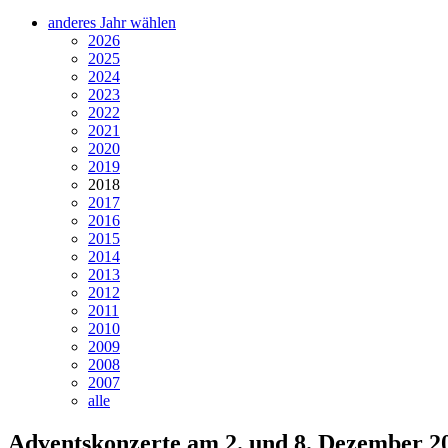
anderes Jahr wählen
2026
2025
2024
2023
2022
2021
2020
2019
2018
2017
2016
2015
2014
2013
2012
2011
2010
2009
2008
2007
alle
Adventskonzerte am 2. und 8. Dezember 2