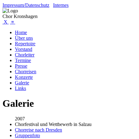
Impressum/Datenschutz
Internes
Chor Kronshagen
X
≡
Home
Über uns
Repertoire
Vorstand
Chorleiter
Termine
Presse
Chorreisen
Konzerte
Galerie
Links
Galerie
2007
Chorfestival und Wettbewerb in Salzau
Chorreise nach Dresden
Gruppenfoto