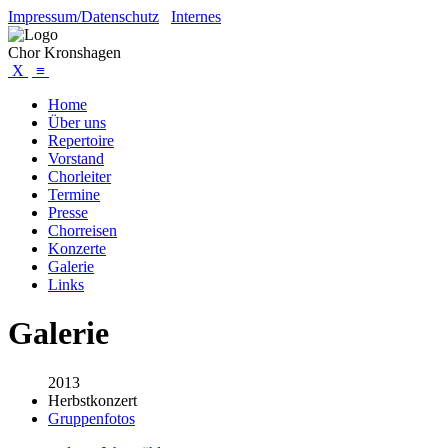
Impressum/Datenschutz
Internes
Chor Kronshagen
X
≡
Home
Über uns
Repertoire
Vorstand
Chorleiter
Termine
Presse
Chorreisen
Konzerte
Galerie
Links
Galerie
2013
Herbstkonzert
Gruppenfotos