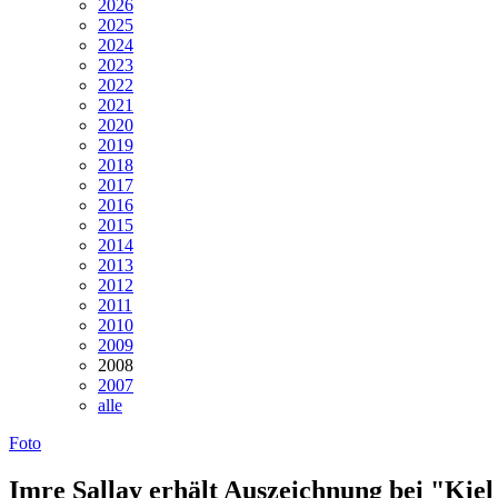
2026
2025
2024
2023
2022
2021
2020
2019
2018
2017
2016
2015
2014
2013
2012
2011
2010
2009
2008
2007
alle
Foto
Imre Sallay erhält Auszeichnung bei "Kiel 